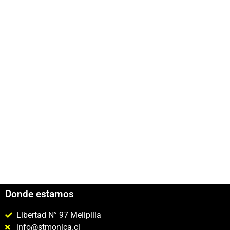
Donde estamos
Libertad N° 97 Melipilla
info@stmonica.cl