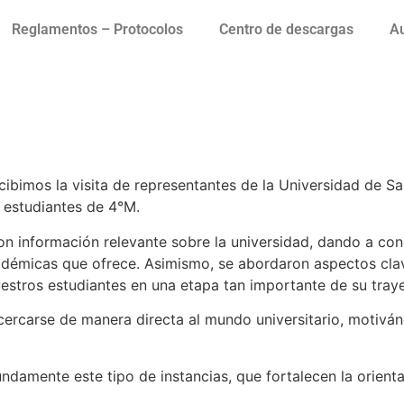
Reglamentos – Protocolos
Centro de descargas
Au
H a los 4°M
bimos la visita de representantes de la Universidad de San
 estudiantes de 4°M.
ron información relevante sobre la universidad, dando a con
adémicas que ofrece. Asimismo, se abordaron aspectos cla
uestros estudiantes en una etapa tan importante de su traye
cercarse de manera directa al mundo universitario, motivá
mente este tipo de instancias, que fortalecen la orientaci